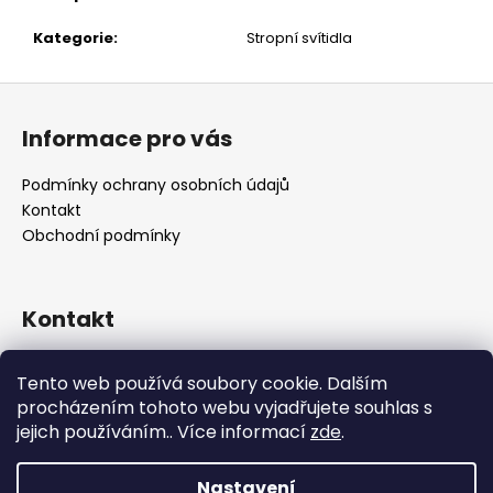
č
u
Kategorie
:
Stropní svítidla
j
e
Z
m
á
e
Informace pro vás
p
a
Podmínky ochrany osobních údajů
t
Kontakt
í
Obchodní podmínky
Kontakt
retro
@
designrobot.cz
Tento web používá soubory cookie. Dalším
designrobotcz
procházením tohoto webu vyjadřujete souhlas s
jejich používáním.. Více informací
zde
.
Nastavení