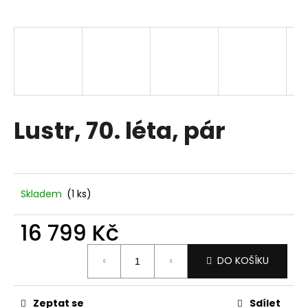
a
j
í
t
?
Lustr, 70. léta, pár
HLEDAT
Skladem
(1 ks)
D
16 799 Kč
o
p
Měrná
DO KOŠÍKU
o
cena:
r
u
Zeptat se
Sdílet