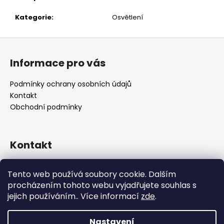
č
u
Kategorie
:
Osvětlení
j
e
Z
m
á
e
Informace pro vás
p
a
Podmínky ochrany osobních údajů
t
Kontakt
í
Obchodní podmínky
Kontakt
retro
@
designrobot.cz
Tento web používá soubory cookie. Dalším
designrobotcz
procházením tohoto webu vyjadřujete souhlas s
jejich používáním.. Více informací
zde
.
Nastavení