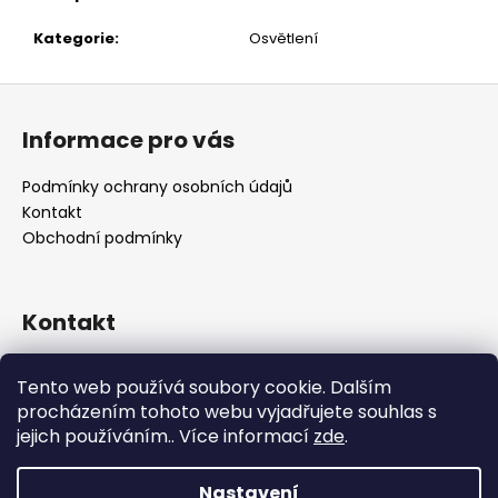
č
u
Kategorie
:
Osvětlení
j
e
Z
m
á
e
Informace pro vás
p
a
Podmínky ochrany osobních údajů
t
Kontakt
í
Obchodní podmínky
Kontakt
retro
@
designrobot.cz
Tento web používá soubory cookie. Dalším
designrobotcz
procházením tohoto webu vyjadřujete souhlas s
jejich používáním.. Více informací
zde
.
Nastavení