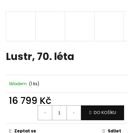
a
j
í
t
?
Lustr, 70. léta
HLEDAT
Skladem
(1 ks)
D
16 799 Kč
o
p
Měrná
DO KOŠÍKU
o
cena:
r
u
Zeptat se
Sdílet