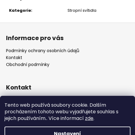
č
u
Kategorie
:
Stropní svítidla
j
e
Z
m
á
e
Informace pro vás
p
a
Podmínky ochrany osobních údajů
t
Kontakt
í
Obchodní podmínky
Kontakt
retro
@
designrobot.cz
Tento web používá soubory cookie. Dalším
designrobotcz
procházením tohoto webu vyjadřujete souhlas s
jejich používáním.. Více informací
zde
.
Nastavení