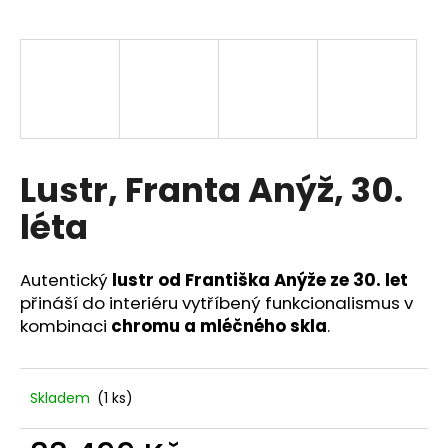
a
j
í
t
?
Lustr, Franta Anýž, 30.
léta
HLEDAT
Autentický
lustr od Františka Anýže ze 30. let
přináší do interiéru vytříbený funkcionalismus v
D
kombinaci
chromu a mléčného skla
.
o
p
o
Skladem
(1 ks)
r
u