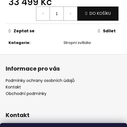
33 499 Kč
č
u
Měrná
j
DO KOŠÍKU
cena:
e
m
Zeptat se
Sdílet
e
Kategorie
:
Stropní svítidla
Z
á
Informace pro vás
p
a
Podmínky ochrany osobních údajů
t
Kontakt
í
Obchodní podmínky
Kontakt
retro
@
designrobot.cz