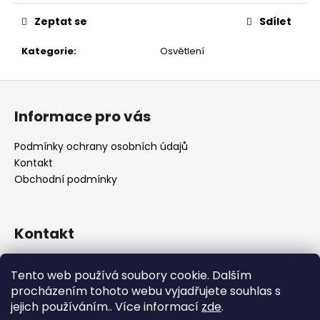
č
u
Zeptat se
Sdílet
j
e
Kategorie
:
Osvětlení
m
e
Z
á
Informace pro vás
p
a
Podmínky ochrany osobních údajů
t
Kontakt
í
Obchodní podmínky
Kontakt
retro
@
designrobot.cz
Tento web používá soubory cookie. Dalším
designrobotcz
procházením tohoto webu vyjadřujete souhlas s
jejich používáním.. Více informací
zde
.