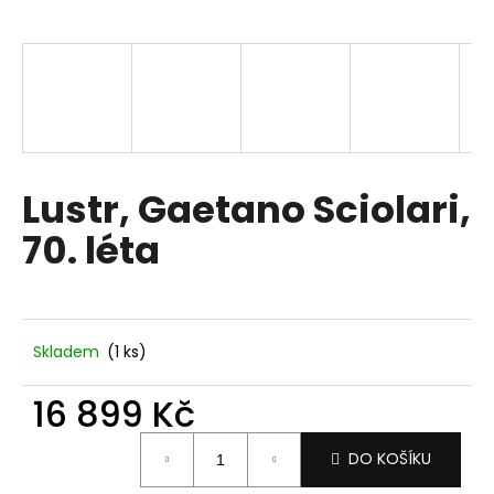
a
j
í
t
?
Lustr, Gaetano Sciolari,
70. léta
HLEDAT
D
Skladem
(1 ks)
o
p
16 899 Kč
o
Měrná
r
DO KOŠÍKU
cena:
u