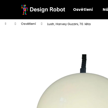
K
Přejít
na
o
Osvětlení
Ná
obsah
Zpět
Zpět
š
do
do
í
Domů
Osvětlení
Lustr, Harvey Guzzini, 70. léta
k
obchodu
obchodu