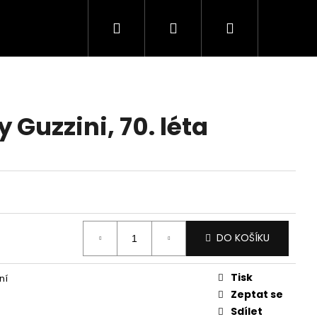
Hledat
Přihlášení
Nákupní
košík
 Guzzini, 70. léta
DO KOŠÍKU
Tisk
ní
Zeptat se
Sdílet