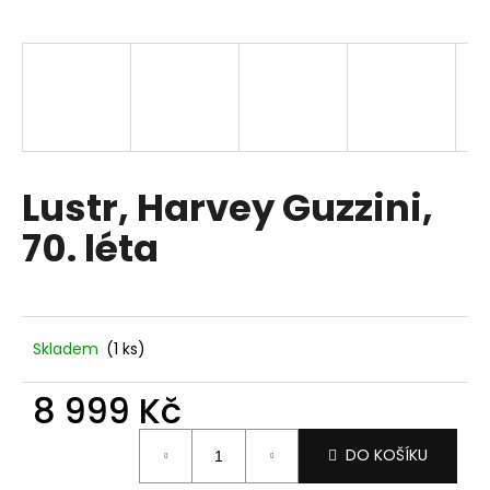
a
j
í
t
?
Lustr, Harvey Guzzini,
70. léta
HLEDAT
D
Skladem
(1 ks)
o
p
8 999 Kč
o
Měrná
r
DO KOŠÍKU
cena:
u