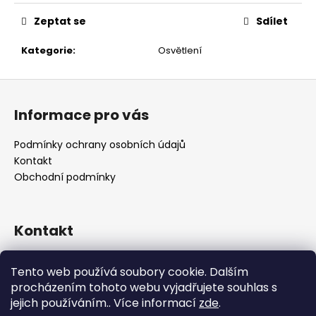
č
u
Zeptat se
Sdílet
j
e
Kategorie
:
Osvětlení
m
e
Z
á
Informace pro vás
p
a
Podmínky ochrany osobních údajů
t
Kontakt
í
Obchodní podmínky
Kontakt
retro
@
designrobot.cz
Tento web používá soubory cookie. Dalším
designrobotcz
procházením tohoto webu vyjadřujete souhlas s
jejich používáním.. Více informací
zde
.