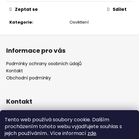
č
u
Zeptat se
Sdílet
j
e
Kategorie
:
Osvětlení
m
e
Z
á
Informace pro vás
p
a
Podmínky ochrany osobních údajů
t
Kontakt
í
Obchodní podmínky
Kontakt
retro
@
designrobot.cz
Tento web používá soubory cookie. Dalším
designrobotcz
procházením tohoto webu vyjadřujete souhlas s
jejich používáním.. Více informací
zde
.