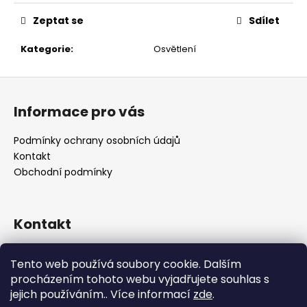
č
u
Zeptat se
Sdílet
j
e
Kategorie
:
Osvětlení
m
e
Z
á
Informace pro vás
p
a
Podmínky ochrany osobních údajů
t
Kontakt
í
Obchodní podmínky
Kontakt
retro
@
designrobot.cz
Tento web používá soubory cookie. Dalším
designrobotcz
procházením tohoto webu vyjadřujete souhlas s
jejich používáním.. Více informací
zde
.