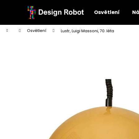
K
Přejít
na
o
Osvětlení
Ná
obsah
Zpět
Zpět
š
do
do
í
Domů
Osvětlení
Lustr, Luigi Massoni, 70. léta
k
obchodu
obchodu