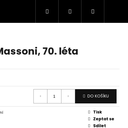
Hledat
Přihlášení
Nákupní
košík
Massoni, 70. léta
DO KOŠÍKU
Tisk
ní
Zeptat se
Sdílet