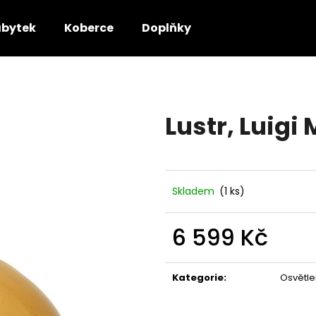
bytek
Koberce
Doplňky
Co potřebujete najít?
Lustr, Luigi 
HLEDAT
Doporučujeme
Skladem
(1 ks)
6 599 Kč
Měrná
cena:
Kategorie
:
Osvětle