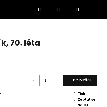
Hledat
Přihlášení
Nákupní
košík
k, 70. léta
DO KOŠÍKU
Tisk
ní
Zeptat se
Sdílet