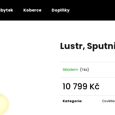
bytek
Koberce
Doplňky
Co potřebujete najít?
Lustr, Sputni
HLEDAT
Doporučujeme
Skladem
(1 ks)
10 799 Kč
Měrná
cena:
Kategorie
:
Osvětle