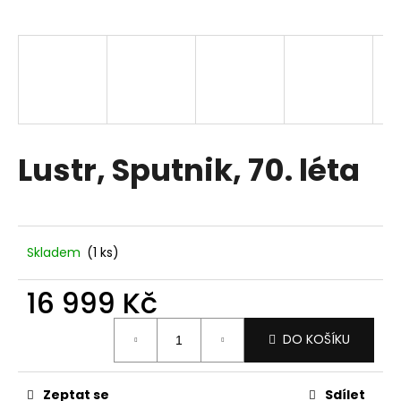
a
j
í
t
?
Lustr, Sputnik, 70. léta
HLEDAT
Skladem
(1 ks)
D
16 999 Kč
o
p
Měrná
DO KOŠÍKU
o
cena:
r
u
Zeptat se
Sdílet