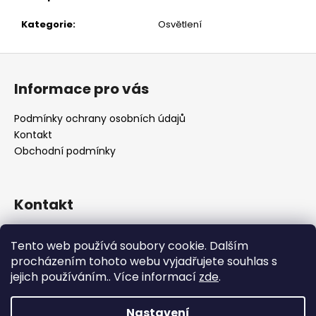
č
u
Kategorie
:
Osvětlení
j
e
Z
m
á
e
Informace pro vás
p
a
Podmínky ochrany osobních údajů
t
Kontakt
í
Obchodní podmínky
Kontakt
retro
@
designrobot.cz
Tento web používá soubory cookie. Dalším
designrobotcz
procházením tohoto webu vyjadřujete souhlas s
jejich používáním.. Více informací
zde
.
Nastavení