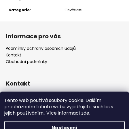
č
u
Kategorie
:
Osvětlení
j
e
Z
m
á
e
Informace pro vás
p
a
Podmínky ochrany osobních údajů
t
Kontakt
í
Obchodní podmínky
Kontakt
retro
@
designrobot.cz
Tento web používá soubory cookie. Dalším
designrobotcz
procházením tohoto webu vyjadřujete souhlas s
jejich používáním.. Více informací
zde
.
Nastavení