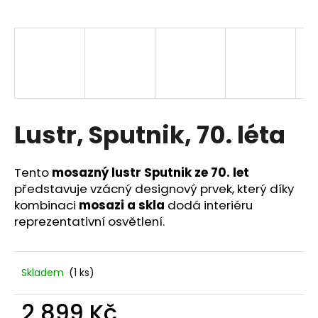
a
j
í
t
?
Lustr, Sputnik, 70. léta
HLEDAT
Tento
mosazný lustr Sputnik ze 70. let
představuje vzácný designový prvek, který díky
kombinaci
mosazi a skla
dodá interiéru
reprezentativní osvětlení.
D
o
p
o
Skladem
(1 ks)
r
u
2 899 Kč