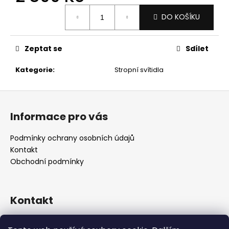
č
Měrná
u
DO KOŠÍKU
cena:
j
e
m
Zeptat se
Sdílet
e
Kategorie
:
Stropní svítidla
Z
á
Informace pro vás
p
a
Podmínky ochrany osobních údajů
t
Kontakt
í
Obchodní podmínky
Kontakt
retro
@
designrobot.cz