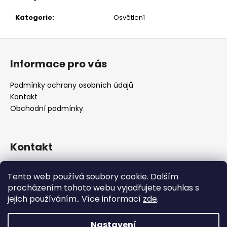
č
u
Kategorie
:
Osvětlení
j
e
Z
m
á
e
Informace pro vás
p
a
Podmínky ochrany osobních údajů
t
Kontakt
í
Obchodní podmínky
Kontakt
retro
@
designrobot.cz
Tento web používá soubory cookie. Dalším
designrobotcz
procházením tohoto webu vyjadřujete souhlas s
jejich používáním.. Více informací
zde
.
Nastavení