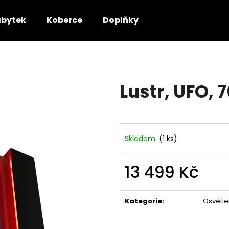
bytek
Koberce
Doplňky
Co potřebujete najít?
Lustr, UFO, 7
HLEDAT
Doporučujeme
Skladem
(1 ks)
13 499 Kč
Měrná
cena:
Kategorie
:
Osvětle