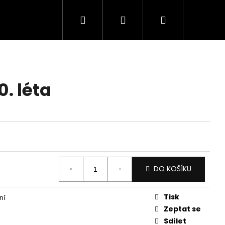
Hledat
Přihlášení
Nákupní
košík
0. léta
DO KOŠÍKU
Tisk
ní
Zeptat se
Sdílet