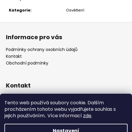
č
u
Kategorie
:
Osvětlení
j
e
Z
m
á
e
Informace pro vás
p
a
Podmínky ochrany osobních údajů
t
Kontakt
í
Obchodní podmínky
Kontakt
retro
@
designrobot.cz
Tento web používá soubory cookie. Dalším
designrobotcz
procházením tohoto webu vyjadřujete souhlas s
jejich používáním.. Více informací
zde
.
Nastavení