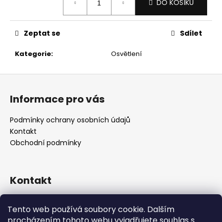
č
DO KOŠÍKU
cena:
u
j
e
Zeptat se
Sdílet
m
Kategorie
:
Osvětlení
e
Z
á
Informace pro vás
p
a
Podmínky ochrany osobních údajů
t
Kontakt
í
Obchodní podmínky
Kontakt
retro
@
designrobot.cz
Tento web používá soubory cookie. Dalším
designrobotcz
procházením tohoto webu vyjadřujete souhlas s