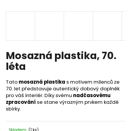
a
j
í
t
?
Mosazná plastika, 70.
léta
HLEDAT
Tato
mosazná plastika
s motivem milenců ze
70. let představuje autentický dobový doplněk
D
pro váš interiér. Díky svému
nadčasovému
o
zpracování
se stane výrazným prvkem každé
p
sbírky.
o
r
u
Skladem
(1 ks)