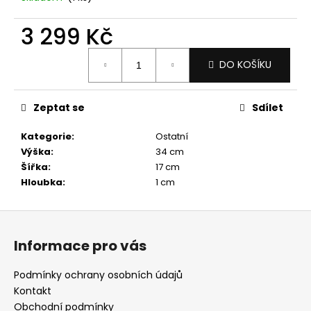
č
u
3 299 Kč
j
e
Měrná
m
DO KOŠÍKU
cena:
e
Zeptat se
Sdílet
Kategorie
:
Ostatní
Výška
:
34 cm
Šířka
:
17 cm
Hloubka
:
1 cm
Z
á
Informace pro vás
p
a
Podmínky ochrany osobních údajů
t
Kontakt
í
Obchodní podmínky