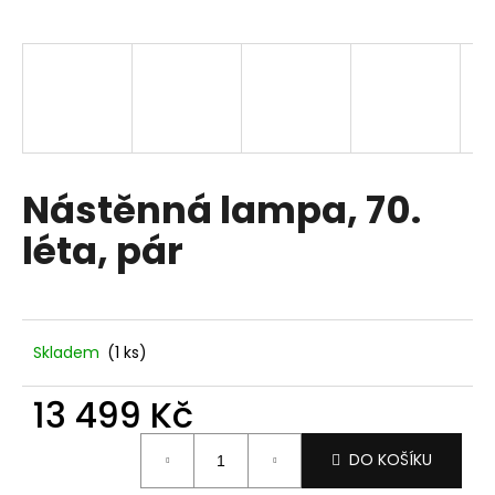
a
j
í
t
?
Nástěnná lampa, 70.
léta, pár
HLEDAT
D
Skladem
(1 ks)
o
p
13 499 Kč
o
Měrná
r
DO KOŠÍKU
cena:
u