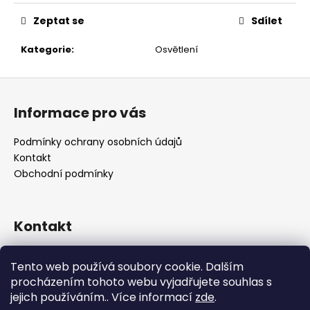
č
u
Zeptat se
Sdílet
j
e
Kategorie
:
Osvětlení
m
e
Z
á
Informace pro vás
p
a
Podmínky ochrany osobních údajů
t
Kontakt
í
Obchodní podmínky
Kontakt
retro
@
designrobot.cz
Tento web používá soubory cookie. Dalším
designrobotcz
procházením tohoto webu vyjadřujete souhlas s
jejich používáním.. Více informací
zde
.