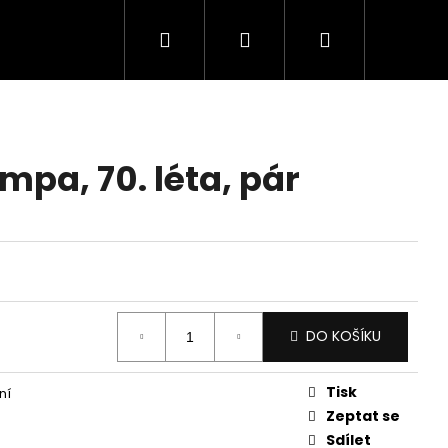
Hledat
Přihlášení
Nákupní
košík
pa, 70. léta, pár
DO KOŠÍKU
Tisk
ní
Zeptat se
Sdílet