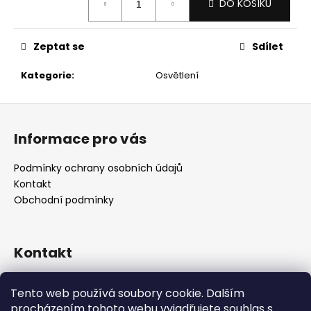
č
DO KOŠÍKU
cena:
u
j
e
Zeptat se
Sdílet
m
Kategorie
:
Osvětlení
e
Z
á
Informace pro vás
p
a
Podmínky ochrany osobních údajů
t
Kontakt
í
Obchodní podmínky
Kontakt
retro
@
designrobot.cz
Tento web používá soubory cookie. Dalším
designrobotcz
procházením tohoto webu vyjadřujete souhlas s