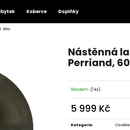
bytek
Koberce
Doplňky
. léta
Co potřebujete najít?
Nástěnná la
HLEDAT
Perriand, 60
Doporučujeme
Skladem
(1 ks)
5 999 Kč
Měrná
cena:
Kategorie
:
Osvětle