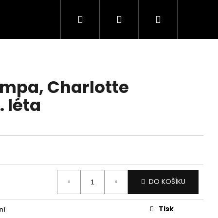
Hledat
Přihlášení
Nákupní
košík
mpa, Charlotte
. léta
DO KOŠÍKU
Tisk
ní