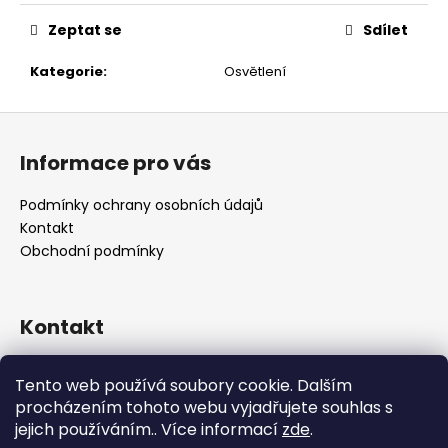
č
u
Zeptat se
Sdílet
j
e
Kategorie
:
Osvětlení
m
e
Z
á
Informace pro vás
p
a
Podmínky ochrany osobních údajů
t
Kontakt
í
Obchodní podmínky
Kontakt
retro
@
designrobot.cz
Tento web používá soubory cookie. Dalším
designrobotcz
procházením tohoto webu vyjadřujete souhlas s
jejich používáním.. Více informací
zde
.