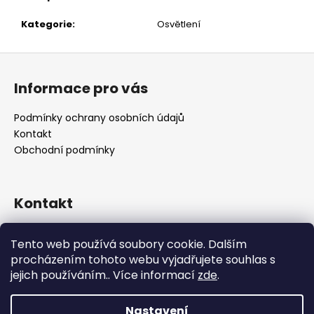
č
u
Kategorie
:
Osvětlení
j
e
Z
m
á
e
Informace pro vás
p
a
Podmínky ochrany osobních údajů
t
Kontakt
í
Obchodní podmínky
Kontakt
retro
@
designrobot.cz
Tento web používá soubory cookie. Dalším
designrobotcz
procházením tohoto webu vyjadřujete souhlas s
jejich používáním.. Více informací
zde
.
Nastavení