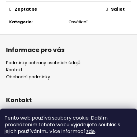
č
u
Zeptat se
Sdílet
j
e
Kategorie
:
Osvětlení
m
e
Z
á
Informace pro vás
p
a
Podmínky ochrany osobních údajů
t
Kontakt
í
Obchodní podmínky
Kontakt
retro
@
designrobot.cz
Tento web používá soubory cookie. Dalším
designrobotcz
procházením tohoto webu vyjadřujete souhlas s
jejich používáním.. Více informací
zde
.