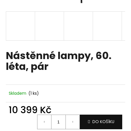
a
j
í
t
?
Nástěnné lampy, 60.
léta, pár
HLEDAT
D
Skladem
(1 ks)
o
p
10 399 Kč
o
Měrná
r
DO KOŠÍKU
cena:
u