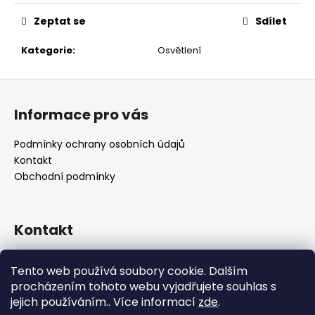
č
u
Zeptat se
Sdílet
j
e
Kategorie
:
Osvětlení
m
e
Z
á
Informace pro vás
p
a
Podmínky ochrany osobních údajů
t
Kontakt
í
Obchodní podmínky
Kontakt
retro
@
designrobot.cz
Tento web používá soubory cookie. Dalším
designrobotcz
procházením tohoto webu vyjadřujete souhlas s
jejich používáním.. Více informací
zde
.