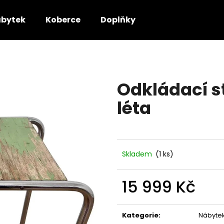
bytek
Koberce
Doplňky
Co potřebujete najít?
Odkládací st
HLEDAT
léta
Doporučujeme
Skladem
(1 ks)
15 999 Kč
Měrná
cena:
Kategorie
:
Nábyte