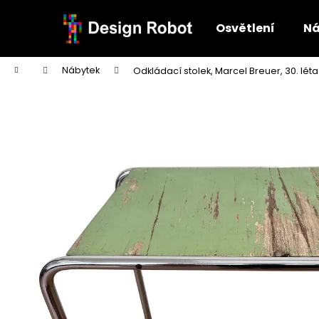
K
Přejít
na
o
Osvětlení
Ná
obsah
Zpět
Zpět
š
do
do
í
Domů
Nábytek
Odkládací stolek, Marcel Breuer, 30. léta
k
obchodu
obchodu