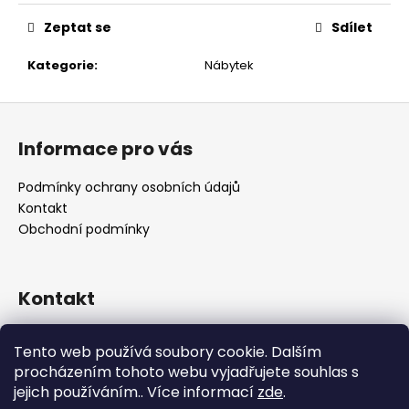
č
u
Zeptat se
Sdílet
j
e
Kategorie
:
Nábytek
m
e
Z
á
Informace pro vás
p
a
Podmínky ochrany osobních údajů
t
Kontakt
í
Obchodní podmínky
Kontakt
retro
@
designrobot.cz
Tento web používá soubory cookie. Dalším
designrobotcz
procházením tohoto webu vyjadřujete souhlas s
jejich používáním.. Více informací
zde
.