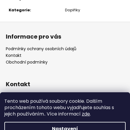
č
u
Kategorie
:
Doplňky
j
e
Z
m
á
e
Informace pro vás
p
a
Podmínky ochrany osobních údajů
t
Kontakt
í
Obchodní podmínky
Kontakt
retro
@
designrobot.cz
Tento web používá soubory cookie. Dalším
designrobotcz
procházením tohoto webu vyjadřujete souhlas s
jejich používáním.. Více informací
zde
.
Nastavení