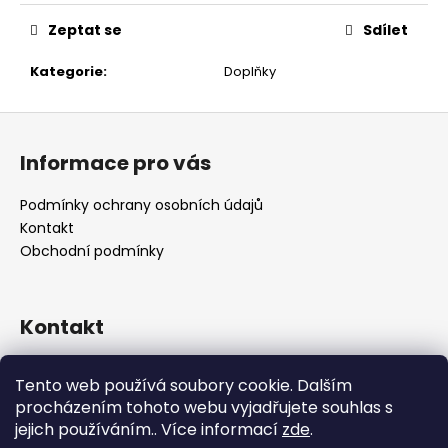
č
u
Zeptat se
Sdílet
j
e
Kategorie
:
Doplňky
m
e
Z
á
Informace pro vás
p
a
Podmínky ochrany osobních údajů
t
Kontakt
í
Obchodní podmínky
Kontakt
retro
@
designrobot.cz
Tento web používá soubory cookie. Dalším
designrobotcz
procházením tohoto webu vyjadřujete souhlas s
jejich používáním.. Více informací
zde
.