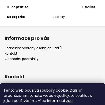
č
u
Zeptat se
Sdílet
j
e
Kategorie
:
Doplňky
m
e
Z
á
Informace pro vás
p
a
Podmínky ochrany osobních údajů
t
Kontakt
í
Obchodní podmínky
Kontakt
retro
@
designrobot.cz
Tento web používá soubory cookie. Dalším
designrobotcz
procházením tohoto webu vyjadřujete souhlas s
jejich používáním.. Více informací
zde
.