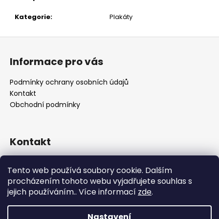
č
u
Kategorie
:
Plakáty
j
e
Z
m
á
e
Informace pro vás
p
a
Podmínky ochrany osobních údajů
t
Kontakt
í
Obchodní podmínky
Kontakt
retro
@
designrobot.cz
Tento web používá soubory cookie. Dalším
designrobotcz
procházením tohoto webu vyjadřujete souhlas s
jejich používáním.. Více informací
zde
.
Nastavení