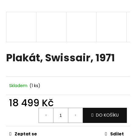
a
j
í
t
?
Plakát, Swissair, 1971
HLEDAT
Skladem
(1 ks)
D
18 499 Kč
o
p
Měrná
DO KOŠÍKU
o
cena:
r
u
Zeptat se
Sdílet