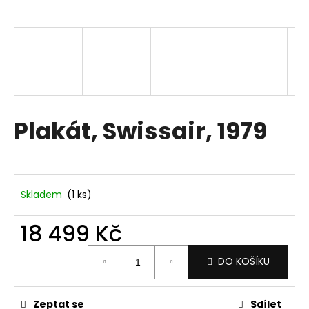
a
j
í
t
?
Plakát, Swissair, 1979
HLEDAT
Skladem
(1 ks)
D
18 499 Kč
o
p
Měrná
DO KOŠÍKU
o
cena:
r
u
Zeptat se
Sdílet