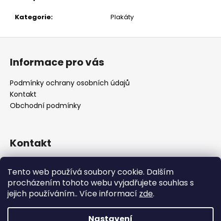
č
u
Kategorie
:
Plakáty
j
e
Z
m
á
e
Informace pro vás
p
a
Podmínky ochrany osobních údajů
t
Kontakt
í
Obchodní podmínky
Kontakt
retro
@
designrobot.cz
Tento web používá soubory cookie. Dalším
designrobotcz
procházením tohoto webu vyjadřujete souhlas s
jejich používáním.. Více informací
zde
.
Nastavení