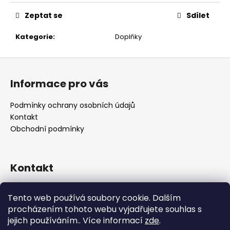
č
u
Zeptat se
Sdílet
j
e
Kategorie
:
Doplňky
m
e
Z
á
Informace pro vás
p
a
Podmínky ochrany osobních údajů
t
Kontakt
í
Obchodní podmínky
Kontakt
retro
@
designrobot.cz
Tento web používá soubory cookie. Dalším
designrobotcz
procházením tohoto webu vyjadřujete souhlas s
jejich používáním.. Více informací
zde
.