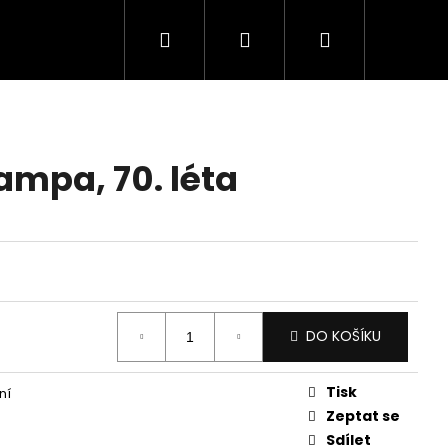
Hledat
Přihlášení
Nákupní
košík
ampa, 70. léta
DO KOŠÍKU
Tisk
ní
Zeptat se
Sdílet