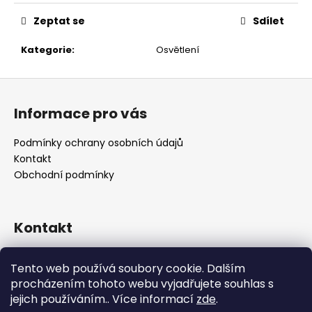
č
u
Zeptat se
Sdílet
j
e
Kategorie
:
Osvětlení
m
e
Z
á
Informace pro vás
p
a
Podmínky ochrany osobních údajů
t
Kontakt
í
Obchodní podmínky
Kontakt
retro
@
designrobot.cz
Tento web používá soubory cookie. Dalším
designrobotcz
procházením tohoto webu vyjadřujete souhlas s
jejich používáním.. Více informací
zde
.