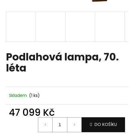
a
j
í
t
?
Podlahová lampa, 70.
léta
HLEDAT
D
Skladem
(1 ks)
o
p
47 099 Kč
o
Měrná
r
DO KOŠÍKU
cena:
u