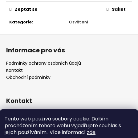
č
u
Zeptat se
Sdílet
j
e
Kategorie
:
Osvětlení
m
e
Z
á
Informace pro vás
p
a
Podmínky ochrany osobních údajů
t
Kontakt
í
Obchodní podmínky
Kontakt
retro
@
designrobot.cz
Tento web používá soubory cookie. Dalším
designrobotcz
procházením tohoto webu vyjadřujete souhlas s
jejich používáním.. Více informací
zde
.