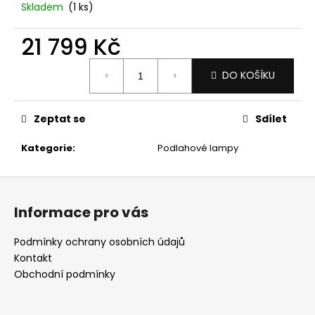
č
Skladem
(1 ks)
u
j
21 799 Kč
e
m
Měrná
DO KOŠÍKU
e
cena:
Zeptat se
Sdílet
Kategorie
:
Podlahové lampy
Z
á
Informace pro vás
p
a
Podmínky ochrany osobních údajů
t
Kontakt
í
Obchodní podmínky