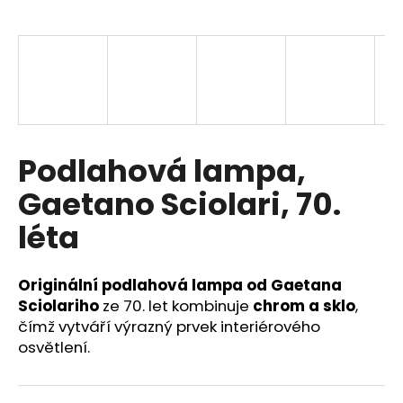
a
j
í
t
?
Podlahová lampa,
Gaetano Sciolari, 70.
HLEDAT
léta
Originální podlahová lampa od Gaetana
D
o
Sciolariho
ze 70. let kombinuje
chrom a sklo
,
p
čímž vytváří výrazný prvek interiérového
o
osvětlení.
r
u