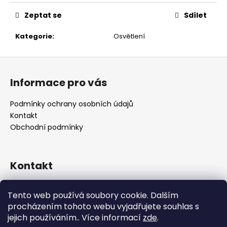
č
u
Zeptat se
Sdílet
j
e
Kategorie
:
Osvětlení
m
e
Z
á
Informace pro vás
p
a
Podmínky ochrany osobních údajů
t
Kontakt
í
Obchodní podmínky
Kontakt
retro
@
designrobot.cz
Tento web používá soubory cookie. Dalším
designrobotcz
procházením tohoto webu vyjadřujete souhlas s
jejich používáním.. Více informací
zde
.