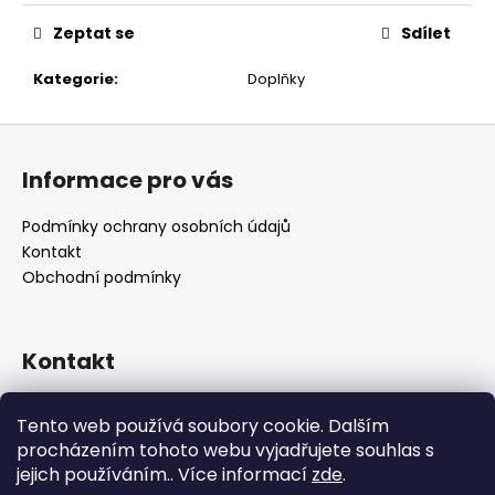
č
u
Zeptat se
Sdílet
j
e
Kategorie
:
Doplňky
m
e
Z
á
Informace pro vás
p
a
Podmínky ochrany osobních údajů
t
Kontakt
í
Obchodní podmínky
Kontakt
retro
@
designrobot.cz
Tento web používá soubory cookie. Dalším
designrobotcz
procházením tohoto webu vyjadřujete souhlas s
jejich používáním.. Více informací
zde
.