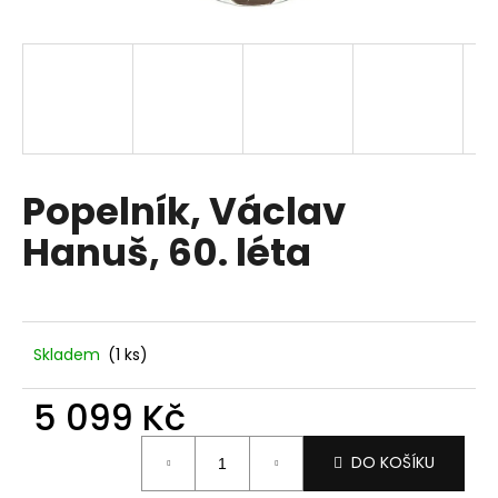
a
j
í
t
?
Popelník, Václav
Hanuš, 60. léta
HLEDAT
D
Skladem
(1 ks)
o
p
5 099 Kč
o
Měrná
r
DO KOŠÍKU
cena:
u