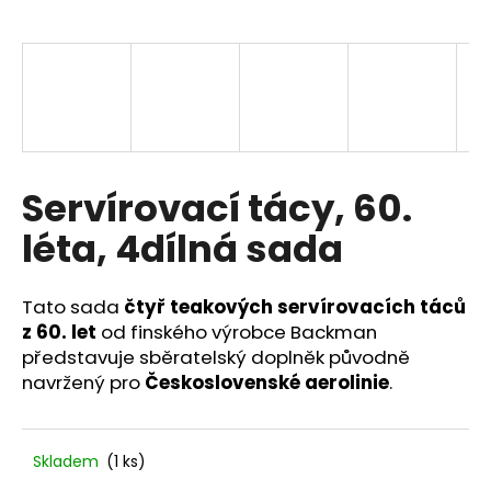
a
j
í
t
?
Servírovací tácy, 60.
léta, 4dílná sada
HLEDAT
Tato sada
čtyř teakových servírovacích táců
z 60. let
od finského výrobce Backman
D
představuje sběratelský doplněk původně
o
navržený pro
Československé aerolinie
.
p
o
r
Skladem
(1 ks)
u