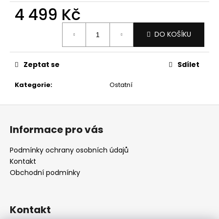
č
4 499 Kč
u
j
Měrná
e
DO KOŠÍKU
cena:
m
e
Zeptat se
Sdílet
Kategorie
:
Ostatní
Z
á
Informace pro vás
p
a
Podmínky ochrany osobních údajů
t
Kontakt
í
Obchodní podmínky
Kontakt