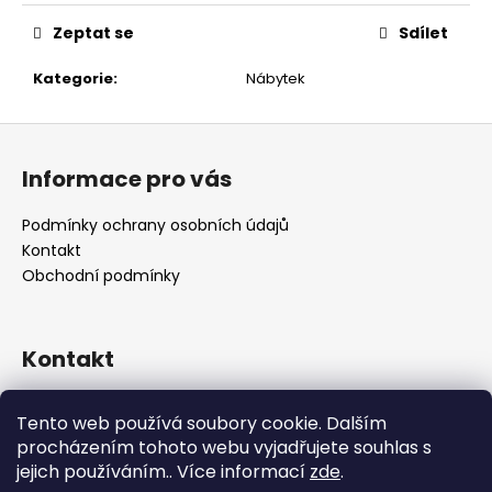
č
u
Zeptat se
Sdílet
j
e
Kategorie
:
Nábytek
m
e
Z
á
Informace pro vás
p
a
Podmínky ochrany osobních údajů
t
Kontakt
í
Obchodní podmínky
Kontakt
retro
@
designrobot.cz
Tento web používá soubory cookie. Dalším
designrobotcz
procházením tohoto webu vyjadřujete souhlas s
jejich používáním.. Více informací
zde
.