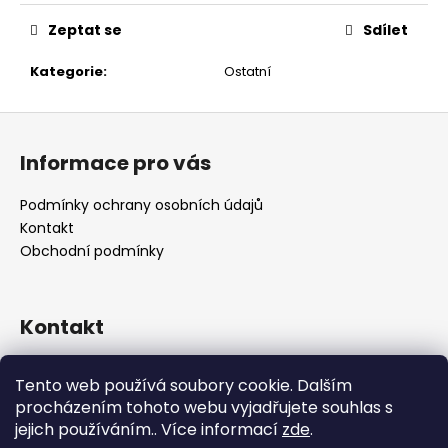
č
u
Zeptat se
Sdílet
j
e
Kategorie
:
Ostatní
m
e
Z
á
Informace pro vás
p
a
Podmínky ochrany osobních údajů
t
Kontakt
í
Obchodní podmínky
Kontakt
retro
@
designrobot.cz
Tento web používá soubory cookie. Dalším
designrobotcz
procházením tohoto webu vyjadřujete souhlas s
jejich používáním.. Více informací
zde
.