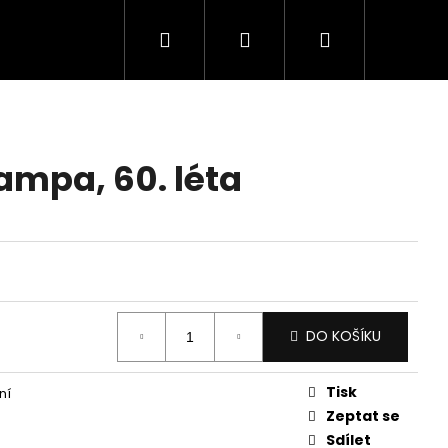
Hledat
Přihlášení
Nákupní
košík
ampa, 60. léta
DO KOŠÍKU
Tisk
ní
Zeptat se
Sdílet