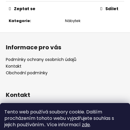
č
u
Zeptat se
Sdílet
j
e
Kategorie
:
Nábytek
m
e
Z
á
Informace pro vás
p
a
Podmínky ochrany osobních údajů
t
Kontakt
í
Obchodní podmínky
Kontakt
retro
@
designrobot.cz
Tento web používá soubory cookie. Dalším
designrobotcz
procházením tohoto webu vyjadřujete souhlas s
jejich používáním.. Více informací
zde
.