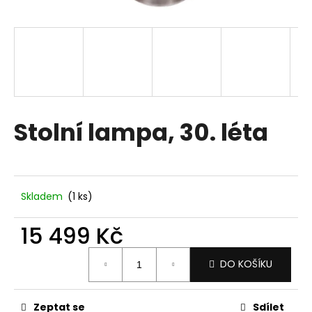
a
j
í
t
?
Stolní lampa, 30. léta
HLEDAT
Skladem
(1 ks)
D
15 499 Kč
o
p
Měrná
DO KOŠÍKU
o
cena:
r
u
Zeptat se
Sdílet