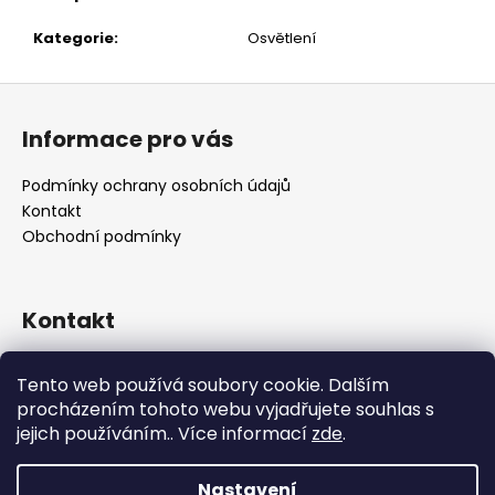
č
u
Kategorie
:
Osvětlení
j
e
Z
m
á
e
Informace pro vás
p
a
Podmínky ochrany osobních údajů
t
Kontakt
í
Obchodní podmínky
Kontakt
retro
@
designrobot.cz
Tento web používá soubory cookie. Dalším
designrobotcz
procházením tohoto webu vyjadřujete souhlas s
jejich používáním.. Více informací
zde
.
Nastavení