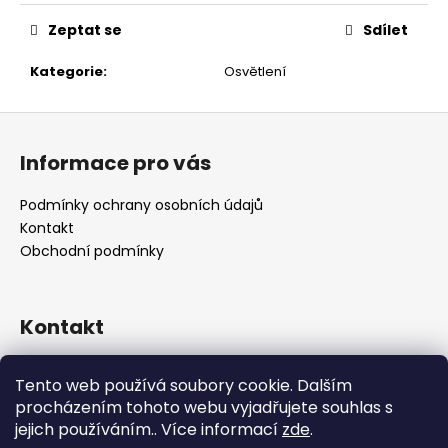
č
u
Zeptat se
Sdílet
j
e
Kategorie
:
Osvětlení
m
e
Z
á
Informace pro vás
p
a
Podmínky ochrany osobních údajů
t
Kontakt
í
Obchodní podmínky
Kontakt
retro
@
designrobot.cz
Tento web používá soubory cookie. Dalším
designrobotcz
procházením tohoto webu vyjadřujete souhlas s
jejich používáním.. Více informací
zde
.