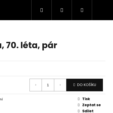
Hledat
Přihlášení
Nákupní
košík
 70. léta, pár
DO KOŠÍKU
Tisk
ní
Zeptat se
Sdílet